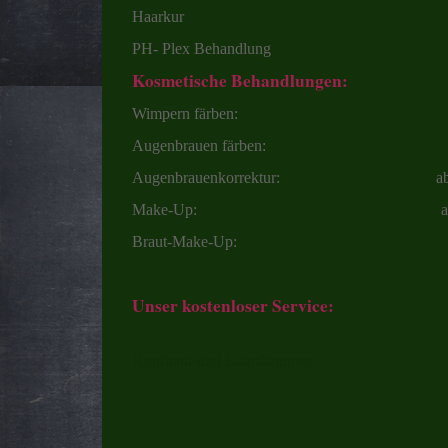
Haarkur 20,
PH- Plex Behandl
Kosmetische Behandlungen:
Wimpern färben: 20
Augenbrauen färben: 14
Augenbrauenkorrektur: ab 13
Make-Up: ab 35,
Braut-Make-Up: 50,
Unser kostenloser Service:
Kopfhaut-und Haardiagnose