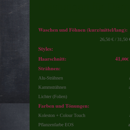
Leistungen für Da
Waschen und Föhnen (kurz/mittel/lang):
26,50 € / 31,50 € / 3
Styles:
41,
Haarschnitt:
00€
Strähnen:
Alu-Strähnen ab 68
Kammsträhnen ab 49
Lichter (Folien) ab 3
Farben und Tönungen:
Koleston + Colour Touch ab 
Pflanzenfarbe EOS ab 4