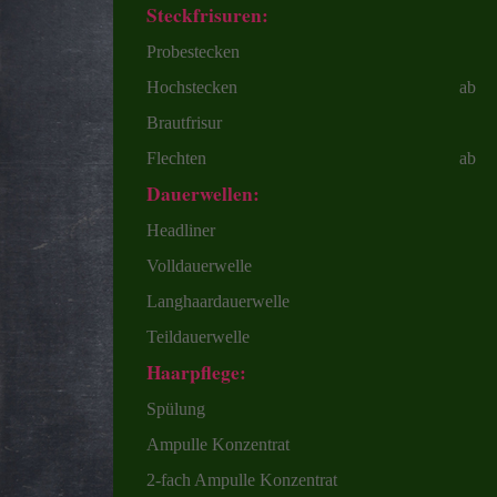
Steckfrisuren:
Probestecken 50,0
Hochstecken ab 5
Brautfrisur 75,
Flechten ab 35,0
Dauerwellen:
Headliner 55,0
Volldauerwelle 70,
Langhaardauerwelle 90,
Teildauerwelle 57,
Haarpflege:
Spülung 11,0
Ampulle Konzentrat 17
2-fach Ampulle Konzentrat 2